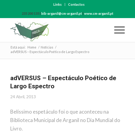
Links
Contactos
235 200 135 |
bib-arganil@cm-arganil.pt
|
www.cm-arganil.pt
Está aqui:
Home
/
Notícias
/
adVERSUS – Espectáculo Poético de Largo Espectro
adVERSUS – Espectáculo Poético de
Largo Espectro
24 Abril, 2013
Belíssimo espetáculo foi o que aconteceu na
Biblioteca Municipal de Arganil no Dia Mundial do
Livro.