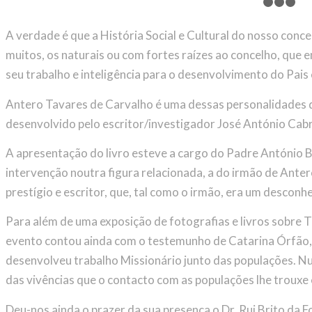
A verdade é que a História Social e Cultural do nosso conce
muitos, os naturais ou com fortes raízes ao concelho, que 
seu trabalho e inteligência para o desenvolvimento do Pais 
Antero Tavares de Carvalho é uma dessas personalidades 
desenvolvido pelo escritor/investigador José António Cab
A apresentação do livro esteve a cargo do Padre António B
intervenção noutra figura relacionada, a do irmão de Anter
prestígio e escritor, que, tal como o irmão, era um desconhe
Para além de uma exposição de fotografias e livros sobre Ti
evento contou ainda com o testemunho de Catarina Órfão
desenvolveu trabalho Missionário junto das populações. Nu
das vivências que o contacto com as populações lhe trouxe 
Deu-nos ainda o prazer da sua presença o Dr. Rui Brito da F