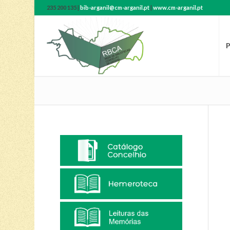
235 200 135 |
bib-arganil@cm-arganil.pt
|
www.cm-arganil.pt
P