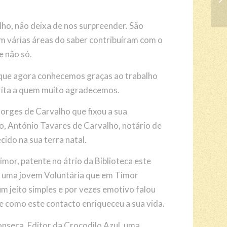
1
2
3
4
lho, não deixa de nos surpreender. São
em várias áreas do saber contribuíram com o
e não só.
que agora conhecemos graças ao trabalho
rita a quem muito agradecemos.
orges de Carvalho que fixou a sua
o, António Tavares de Carvalho, notário de
cido na sua terra natal.
mor, patente no átrio da Biblioteca este
, uma jovem Voluntária que em Timor
m jeito simples e por vezes emotivo falou
e como este contacto enriqueceu a sua vida.
onseca, Editor da Crocodilo Azul, uma