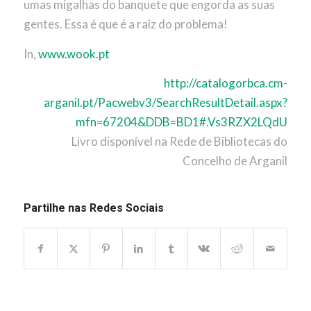
umas migalhas do banquete que engorda as suas
gentes. Essa é que é a raiz do problema!
In,
www.wook.pt
http://catalogorbca.cm-
arganil.pt/Pacwebv3/SearchResultDetail.aspx?
mfn=67204&DDB=BD1#.Vs3RZX2LQdU
Livro disponível na Rede de Bibliotecas do
Concelho de Arganil
Partilhe nas Redes Sociais