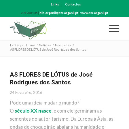
Links
Contactos
235 200 135 |
bib-arganil@cm-arganil.pt
|
www.cm-arganil.pt
Está aqui:
Home
/
Notícias
/
Novidades
/
AS FLORES DE LÓTUS de José Rodrigues dos Santos
AS FLORES DE LÓTUS de José
Rodrigues dos Santos
24 Fevereiro, 2016
Pode uma ideia mudar o mundo?
O
século XX nasce
, e com ele germinam as
sementes do autoritarismo. Da Europa à Ásia, as
ondas de choque irão abalar a humanidade e