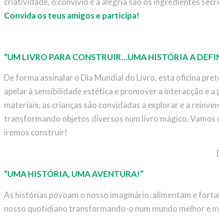
criatividade, o convívio e a alegria são os ingredientes sec
Convida os teus amigos e participa!
“UM LIVRO PARA CONSTRUIR…UMA HISTÓRIA A DEFI
De forma assinalar o Dia Mundial do Livro, esta oficina pret
apelar à sensibilidade estética e promover a interacção e a p
materiais, as crianças são convidadas a explorar e a reinven
transformando objetos diversos num livro mágico. Vamos cr
iremos construir!
“UMA HISTÓRIA, UMA AVENTURA!”
As histórias povoam o nosso imaginário, alimentam e fort
nosso quotidiano transformando-o num mundo melhor e mais