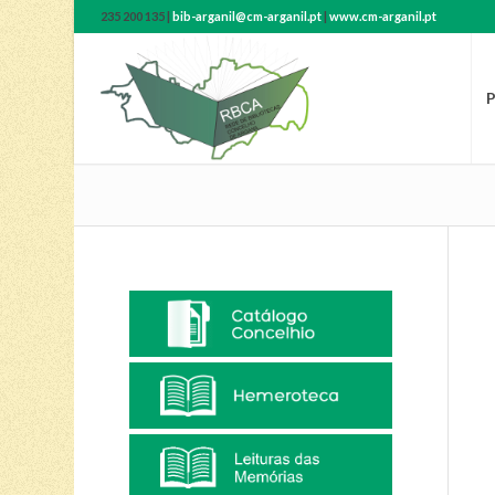
235 200 135 |
bib-arganil@cm-arganil.pt
|
www.cm-arganil.pt
P