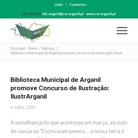
Links
Contactos
235 200 135 |
bib-arganil@cm-arganil.pt
|
www.cm-arganil.pt
Está aqui:
Home
/
Notícias
/
Biblioteca Municipal de Arganil promove Concurso de Ilustração: Ilustr...
Biblioteca Municipal de Arganil
promove Concurso de Ilustração:
IlustrArganil
6 Julho, 2021
À semelhança do que aconteceu em março, através
do concurso “Escreva um poema … a nossa terra é