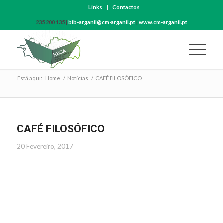
Links
Contactos
235 200 135 |
bib-arganil@cm-arganil.pt
|
www.cm-arganil.pt
Está aqui:
Home
/
Notícias
/
CAFÉ FILOSÓFICO
CAFÉ FILOSÓFICO
20 Fevereiro, 2017