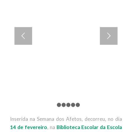
1
2
3
4
5
6
Inserida na Semana dos Afetos, decorreu, no dia
14 de fevereiro
, na
Biblioteca Escolar da Escola