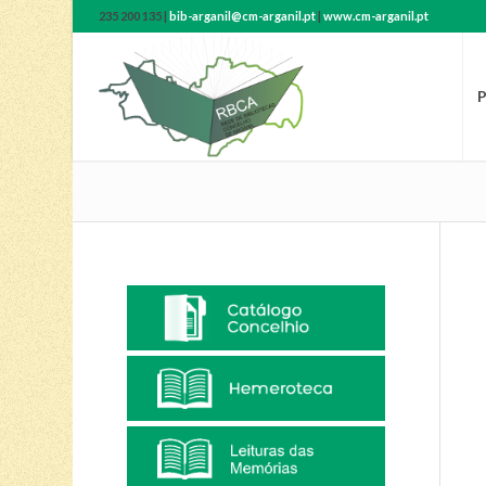
235 200 135 |
bib-arganil@cm-arganil.pt
|
www.cm-arganil.pt
P