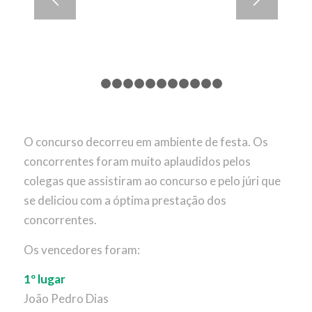
1
2
3
4
5
6
7
8
9
10
11
12
O concurso decorreu em ambiente de festa. Os
concorrentes foram muito aplaudidos pelos
colegas que assistiram ao concurso e pelo júri que
se deliciou com a óptima prestação dos
concorrentes.
Os vencedores foram:
1º lugar
João Pedro Dias