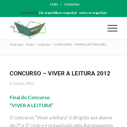
Links
Contactos
235 200 135 |
bib-arganil@cm-arganil.pt
|
www.cm-arganil.pt
Está aqui:
Home
/
Notícias
/
CONCURSO – VIVER A LEITURA 2012
CONCURSO – VIVER A LEITURA 2012
8 Junho, 2012
Final do Concurso
“VIVER A LEITURA”
O concurso “Viver a leitura” é dirigido aos alunos
do 2º e 3º ciclo e é organizado pelo Agrupamento