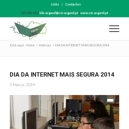
Links
Contactos
235 200 135 |
bib-arganil@cm-arganil.pt
|
www.cm-arganil.pt
Está aqui:
Home
/
Notícias
/
DIA DA INTERNET MAIS SEGURA 2014
DIA DA INTERNET MAIS SEGURA 2014
5 Março, 2014