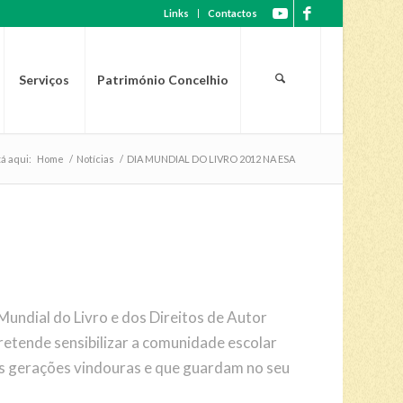
Links
Contactos
Serviços
Património Concelhio
á aqui:
Home
/
Notícias
/
DIA MUNDIAL DO LIVRO 2012 NA ESA
 Mundial do Livro e dos Direitos de Autor
retende sensibilizar a comunidade escolar
das gerações vindouras e que guardam no seu