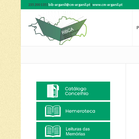
235 200 135 |
bib-arganil@cm-arganil.pt
|
www.cm-arganil.pt
P