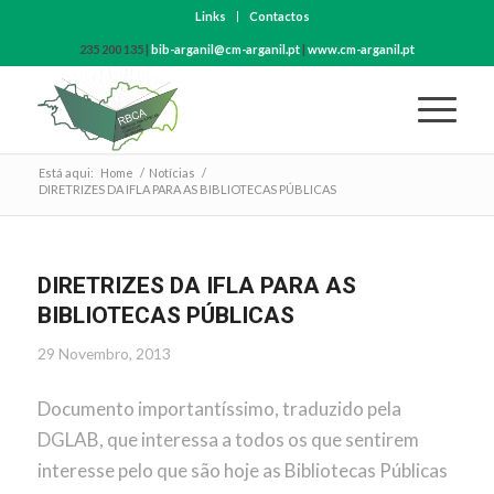
Links
Contactos
235 200 135 |
bib-arganil@cm-arganil.pt
|
www.cm-arganil.pt
Está aqui:
Home
/
Notícias
/
DIRETRIZES DA IFLA PARA AS BIBLIOTECAS PÚBLICAS
DIRETRIZES DA IFLA PARA AS
BIBLIOTECAS PÚBLICAS
29 Novembro, 2013
Documento importantíssimo, traduzido pela
DGLAB, que interessa a todos os que sentirem
interesse pelo que são hoje as Bibliotecas Públicas