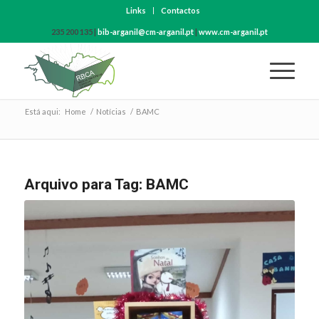
Links
Contactos
235 200 135 |
bib-arganil@cm-arganil.pt
|
www.cm-arganil.pt
Está aqui:
Home
/
Notícias
/
BAMC
Arquivo para Tag:
BAMC