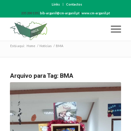
Links
Contactos
235 200 135 |
bib-arganil@cm-arganil.pt
|
www.cm-arganil.pt
Está aqui:
Home
/
Notícias
/
BMA
Arquivo para Tag:
BMA