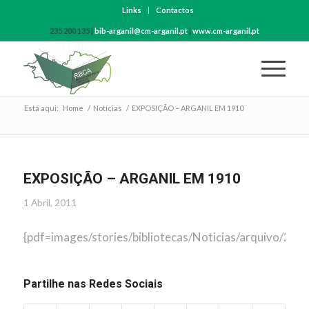
Links
Contactos
235 200 135 |
bib-arganil@cm-arganil.pt
|
www.cm-arganil.pt
Está aqui:
Home
/
Notícias
/
EXPOSIÇÃO – ARGANIL EM 1910
EXPOSIÇÃO – ARGANIL EM 1910
1 Abril, 2011
{pdf=images/stories/bibliotecas/Noticias/arquivo/201
Partilhe nas Redes Sociais