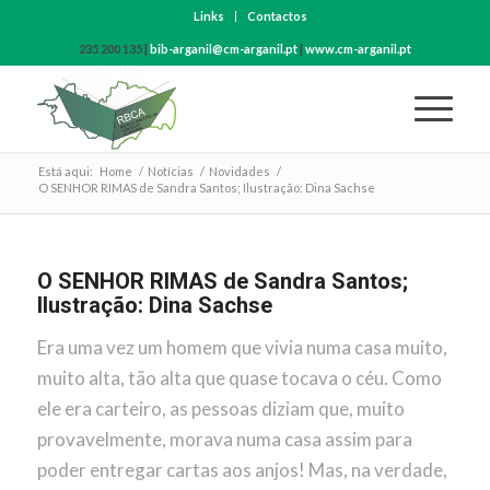
Links
Contactos
235 200 135 |
bib-arganil@cm-arganil.pt
|
www.cm-arganil.pt
Está aqui:
Home
/
Notícias
/
Novidades
/
O SENHOR RIMAS de Sandra Santos; Ilustração: Dina Sachse
O SENHOR RIMAS de Sandra Santos;
Ilustração: Dina Sachse
Era uma vez um homem que vivia numa casa muito,
muito alta, tão alta que quase tocava o céu. Como
ele era carteiro, as pessoas diziam que, muito
provavelmente, morava numa casa assim para
poder entregar cartas aos anjos! Mas, na verdade,