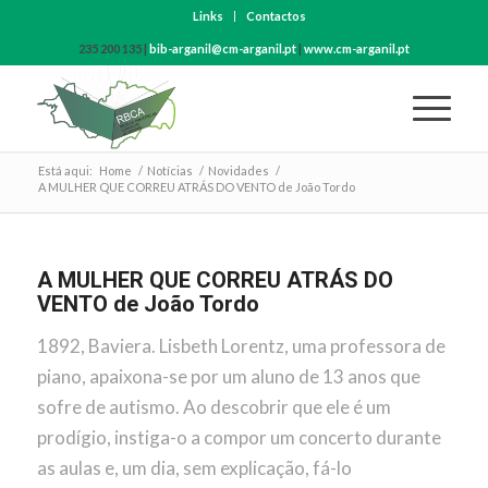
Links
Contactos
235 200 135 |
bib-arganil@cm-arganil.pt
|
www.cm-arganil.pt
Está aqui:
Home
/
Notícias
/
Novidades
/
A MULHER QUE CORREU ATRÁS DO VENTO de João Tordo
A MULHER QUE CORREU ATRÁS DO
VENTO de João Tordo
1892, Baviera. Lisbeth Lorentz, uma professora de
piano, apaixona-se por um aluno de 13 anos que
sofre de autismo. Ao descobrir que ele é um
prodígio, instiga-o a compor um concerto durante
as aulas e, um dia, sem explicação, fá-lo