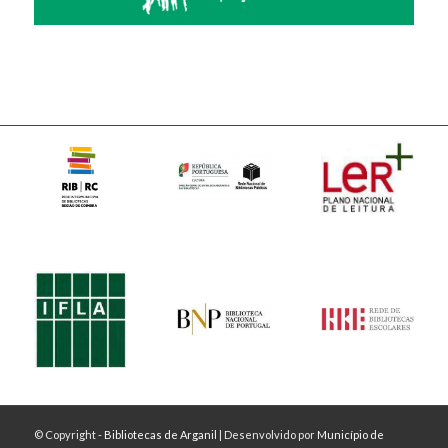
© Copyright -
Bibliotecas de Arganil
| Desenvolvido por
Município de