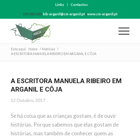
Links
Contactos
235 200 135 |
bib-arganil@cm-arganil.pt
|
www.cm-arganil.pt
Está aqui:
Home
/
Notícias
/
A ESCRITORA MANUELA RIBEIRO EM ARGANIL E CÔJA
A ESCRITORA MANUELA RIBEIRO EM
ARGANIL E CÔJA
12 Outubro, 2017
Se há coisa que as crianças gostam, é de ouvir
histórias. Porque sabemos que elas gostam de
histórias, mas também de conhecer quem as