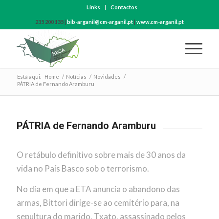
Links
Contactos
235 200 135 |
bib-arganil@cm-arganil.pt
|
www.cm-arganil.pt
Está aqui:
Home
/
Notícias
/
Novidades
/
PÁTRIA de Fernando Aramburu
PÁTRIA de Fernando Aramburu
O retábulo definitivo sobre mais de 30 anos da
vida no País Basco sob o terrorismo.
No dia em que a ETA anuncia o abandono das
armas, Bittori dirige-se ao cemitério para, na
sepultura do marido, Txato, assassinado pelos