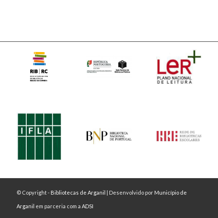
© Copyright -
Bibliotecas de Arganil
| Desenvolvido por
Município de
Arganil
em parceria com a
ADSI