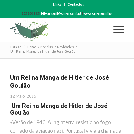
Links
Contactos
235 200 135 |
bib-arganil@cm-arganil.pt
|
www.cm-arganil.pt
Está aqui:
Home
/
Notícias
/
Novidades
/
Um Rei na Manga de Hitler de José Goulão
Um Rei na Manga de Hitler de José
Goulão
12 Maio, 2015
Um Rei na Manga de Hitler de José
Goulão
«Verão de 1940. A Inglaterra resistia ao fogo
cerrado da aviação nazi. Portugal vivia a chamada