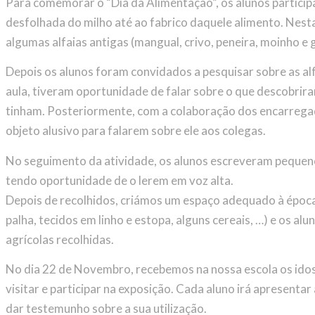
Para comemorar o “Dia da Alimentação”, os alunos partici
desfolhada do milho até ao fabrico daquele alimento. Nesta
algumas alfaias antigas (mangual, crivo, peneira, moinho e 
Depois os alunos foram convidados a pesquisar sobre as alf
aula, tiveram oportunidade de falar sobre o que descobrir
tinham. Posteriormente, com a colaboração dos encarrega
objeto alusivo para falarem sobre ele aos colegas.
No seguimento da atividade, os alunos escreveram pequenos
tendo oportunidade de o lerem em voz alta.
Depois de recolhidos, criámos um espaço adequado à época
palha, tecidos em linho e estopa, alguns cereais, …) e os al
agrícolas recolhidas.
No dia 22 de Novembro, recebemos na nossa escola os idos
visitar e participar na exposição. Cada aluno irá apresentar
dar testemunho sobre a sua utilização.