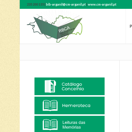
235 200 135 |
bib-arganil@cm-arganil.pt
|
www.cm-arganil.pt
P