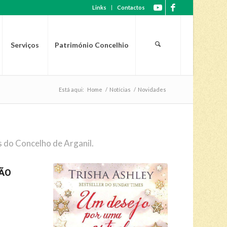
Links
Contactos
Serviços
Património Concelhio
Está aqui:
Home
/
Notícias
/
Novidades
s do Concelho de Arganil.
NÃO