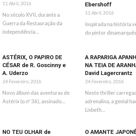
11 Abril, 2016
Ebershoff
11 Abril, 2016
No século XVII, durante a
Guerra da Restauração da
Inspirada na história v
independência…
do pintor dinamarquês
ASTÉRIX, O PAPIRO DE
A RAPARIGA APAN
CÉSAR de R. Goscinny e
NA TEIA DE ARANH
A. Uderzo
David Lagercrantz
24 Fevereiro, 2016
24 Fevereiro, 2016
Novo álbum das aventuras de
Neste thriller carrega
Astérix (o nº 36), assinado…
adrenalina, a genial ha
Lisbeth…
NO TEU OLHAR de
O AMANTE JAPONÊ