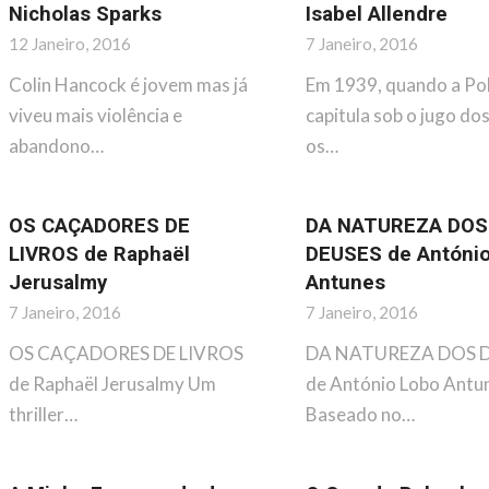
Nicholas Sparks
Isabel Allendre
12 Janeiro, 2016
7 Janeiro, 2016
Colin Hancock é jovem mas já
Em 1939, quando a Po
viveu mais violência e
capitula sob o jugo dos
abandono…
os…
OS CAÇADORES DE
DA NATUREZA DOS
LIVROS de Raphaël
DEUSES de Antóni
Jerusalmy
Antunes
7 Janeiro, 2016
7 Janeiro, 2016
OS CAÇADORES DE LIVROS
DA NATUREZA DOS 
de Raphaël Jerusalmy Um
de António Lobo Antu
thriller…
Baseado no…