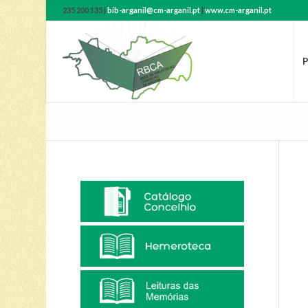
235 200 135 |
bib-arganil@cm-arganil.pt
|
www.cm-arganil.pt
P