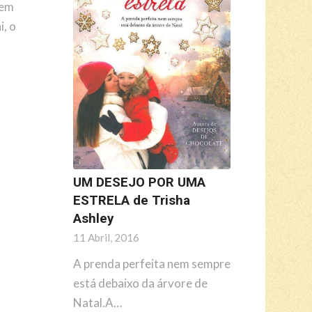
vem
i, o
UM DESEJO POR UMA
ESTRELA de Trisha
Ashley
11 Abril, 2016
A prenda perfeita nem sempre
está debaixo da árvore de
Natal.A…