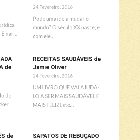
24 Fevereiro, 2016
Pode uma ideia mudar o
erídica
mundo? O século XX nasce, e
 Einar…
com ele…
HADA
RECEITAS SAUDÁVEIS de
A de
Jamie Oliver
24 Fevereiro, 2016
UM LIVRO QUE VAI AJUDÁ-
do de
LO A SER MAIS SAUDÁVEL E
cker
MAIS FELIZEste…
S de
SAPATOS DE REBUÇADO