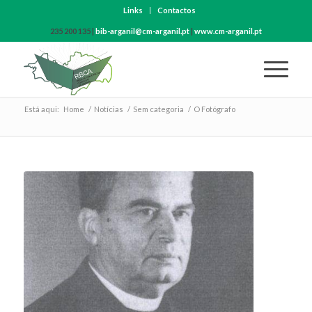
Links
Contactos
235 200 135 |
bib-arganil@cm-arganil.pt
|
www.cm-arganil.pt
Está aqui:
Home
/
Notícias
/
Sem categoria
/
O Fotógrafo