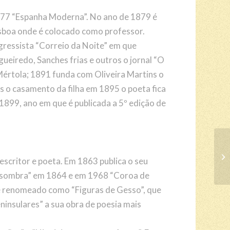
877 “Espanha Moderna”. No ano de 1879 é
isboa onde é colocado como professor.
ogressista “Correio da Noite” em que
eiredo, Sanches frias e outros o jornal “O
Mértola; 1891 funda com Oliveira Martins o
 o casamento da filha em 1895 o poeta fica
1899, ano em que é publicada a 5º edição de
scritor e poeta. Em 1863 publica o seu
 à sombra” em 1864 e em 1968 “Coroa de
e renomeado como “Figuras de Gesso”, que
eninsulares” a sua obra de poesia mais