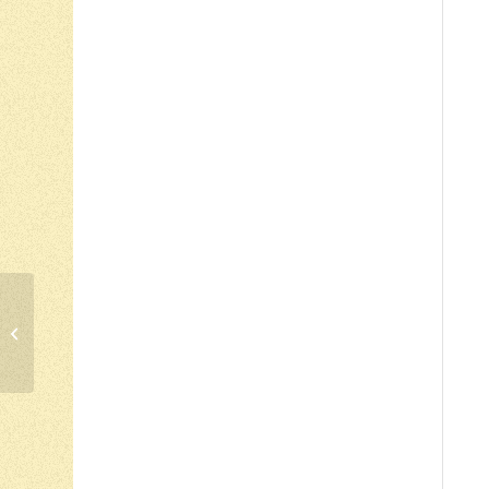
Cartão Único para as
Bibliotecas do
Concelho de Arganil