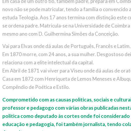
Em casa de um outro tio, também padre, prepara em Coimbr
novo não se pode matricular, tendo a família o convencido
estuda Teologia. Aos 17 anos termina com distinção este c
se ordena padre. Matricula-se na Universidade de Coimbra 
mesmo ano com D. Guilhermina Simões da Conceição.
Vai para Elvas onde dá aulas de Português, Francês e Latim
Em 1870 morre, com 24 anos, a sua mulher. Desgostoso deixa
relaciona com a elite intelectual da capital.
Em Abril de 1871 vai viver para Viseu onde dá aulas de oratór
Casa em 1872 com Henriqueta de Lemos Meneses e Albuquer
Compêndio de Poética e Estilo.
Comprometido com as causas politicas, sociais e cultur
professor e pedagogo com várias obras publicadas nesta
politica como deputado às cortes onde foi considerado
educação e pedagogia, foi também jornalista, tendo colab