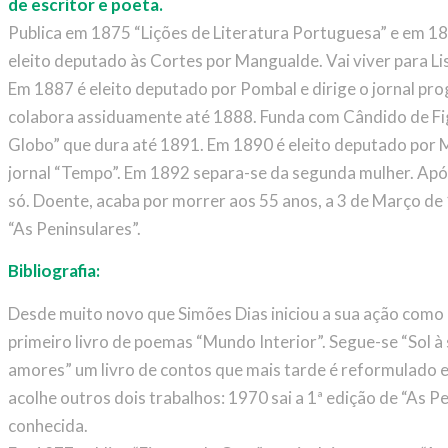
de escritor e poeta.
Publica em 1875 “Lições de Literatura Portuguesa” e em 1
eleito deputado às Cortes por Mangualde. Vai viver para L
Em 1887 é eleito deputado por Pombal e dirige o jornal pr
colabora assiduamente até 1888. Funda com Cândido de Figu
Globo” que dura até 1891. Em 1890 é eleito deputado por 
jornal “Tempo”. Em 1892 separa-se da segunda mulher. Após
só. Doente, acaba por morrer aos 55 anos, a 3 de Março de 
“As Peninsulares”.
Bibliografia:
Desde muito novo que Simões Dias iniciou a sua ação como e
primeiro livro de poemas “Mundo Interior”. Segue-se “Sol
amores” um livro de contos que mais tarde é reformulado 
acolhe outros dois trabalhos: 1970 sai a 1ª edição de “As P
conhecida.