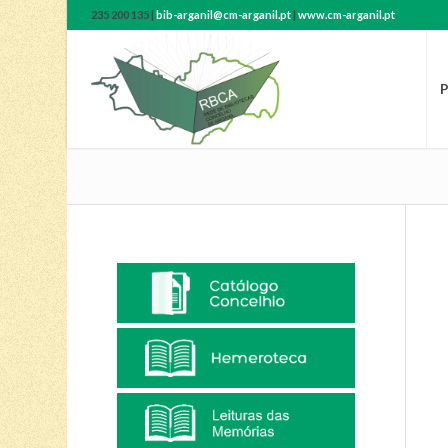
235 200 135 |
bib-arganil@cm-arganil.pt
|
www.cm-arganil.pt
P